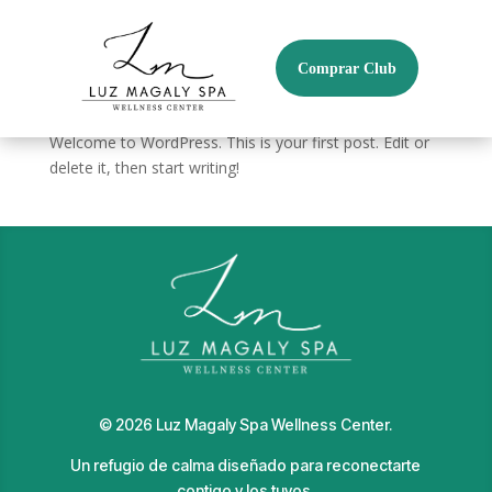
Comprar Club
Hello world!
por
jhuertas
|
Jun 29, 2026
|
Blog
Welcome to WordPress. This is your first post. Edit or
delete it, then start writing!
©
2026
Luz Magaly Spa Wellness Center.
Un refugio de calma diseñado para reconectarte
contigo y los tuyos.